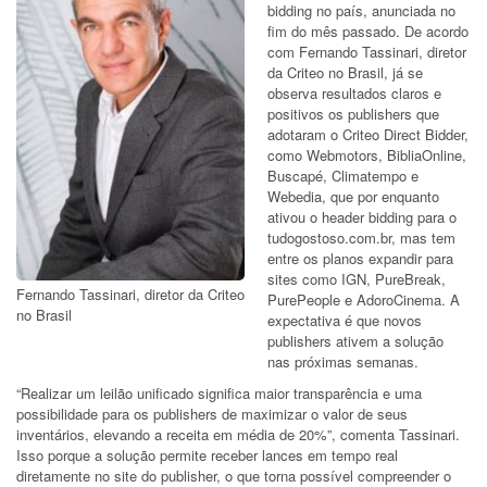
bidding no país, anunciada no
fim do mês passado. De acordo
com Fernando Tassinari, diretor
da Criteo no Brasil, já se
observa resultados claros e
positivos os publishers que
adotaram o Criteo Direct Bidder,
como Webmotors, BibliaOnline,
Buscapé, Climatempo e
Webedia, que por enquanto
ativou o header bidding para o
tudogostoso.com.br, mas tem
entre os planos expandir para
sites como IGN, PureBreak,
Fernando Tassinari, diretor da Criteo
PurePeople e AdoroCinema. A
no Brasil
expectativa é que novos
publishers ativem a solução
nas próximas semanas.
“Realizar um leilão unificado significa maior transparência e uma
possibilidade para os publishers de maximizar o valor de seus
inventários, elevando a receita em média de 20%”, comenta Tassinari.
Isso porque a solução permite receber lances em tempo real
diretamente no site do publisher, o que torna possível compreender o