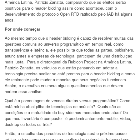
América Latina, Patrizio Zanatta, comparando que os efeitos serão
positivos para o header bidding assim como aconteceu com o
desenvolvimento do protocolo Open RTB ratificado pelo IAB há alguns
anos.
Por onde começar
Ao mesmo tempo que o header bidding é capaz de resolver muitas das
questões comuns ao universo programático em tempo real, como
transparência e latência, ele possibilita que todas as partes, publishers,
anunciantes e empresas de tecnologia, participem de uma distribuição
mais justa. Para o diretor-geral da Rubicon Project na América Latina,
Patrizio Zanatta, os veículos que estão pensando em adotar a
tecnologia precisa avaliar se está prontos para o header bidding e como
ele realmente pode mudar a maneira que seus negócios funcionam.
Assim, o executivo enumera alguns questionamentos que devem
nortear essa análise:
Qual é a porcentagem de vendas diretas versus programática? Como
está minha atual pilha de tecnologias de anúncio? Quais são as
condições e a maturidade do buy-side nos mercados onde atuo? Do
que meu inventário é composto - é predominantemente mobile, vídeo,
desktop ou todos os três?
Então, a escolha dos parceiros de tecnologia será o próximo passo
crítico, e isso começa com uma análise dos potenciais fornecedores