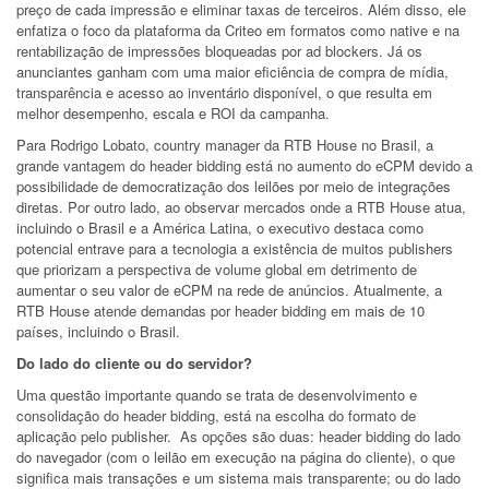
preço de cada impressão e eliminar taxas de terceiros. Além disso, ele
enfatiza o foco da plataforma da Criteo em formatos como native e na
rentabilização de impressões bloqueadas por ad blockers. Já os
anunciantes ganham com uma maior eficiência de compra de mídia,
transparência e acesso ao inventário disponível, o que resulta em
melhor desempenho, escala e ROI da campanha.
Para Rodrigo Lobato, country manager da RTB House no Brasil, a
grande vantagem do header bidding está no aumento do eCPM devido a
possibilidade de democratização dos leilões por meio de integrações
diretas. Por outro lado, ao observar mercados onde a RTB House atua,
incluindo o Brasil e a América Latina, o executivo destaca como
potencial entrave para a tecnologia a existência de muitos publishers
que priorizam a perspectiva de volume global em detrimento de
aumentar o seu valor de eCPM na rede de anúncios. Atualmente, a
RTB House atende demandas por header bidding em mais de 10
países, incluindo o Brasil.
Do lado do cliente ou do servidor?
Uma questão importante quando se trata de desenvolvimento e
consolidação do header bidding, está na escolha do formato de
aplicação pelo publisher. As opções são duas: header bidding do lado
do navegador (com o leilão em execução na página do cliente), o que
significa mais transações e um sistema mais transparente; ou do lado