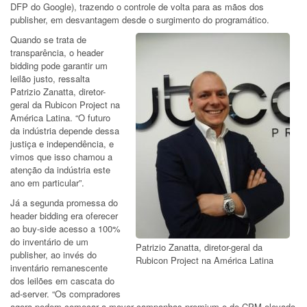
DFP do Google), trazendo o controle de volta para as mãos dos
publisher, em desvantagem desde o surgimento do programático.
Quando se trata de
transparência, o header
bidding pode garantir um
leilão justo, ressalta
Patrizio Zanatta, diretor-
geral da Rubicon Project na
América Latina. “O futuro
da indústria depende dessa
justiça e independência, e
vimos que isso chamou a
atenção da indústria este
ano em particular”.
Já a segunda promessa do
header bidding era oferecer
ao buy-side acesso a 100%
do inventário de um
Patrizio Zanatta, diretor-geral da
publisher, ao invés do
Rubicon Project na América Latina
inventário remanescente
dos leilões em cascata do
ad-server. “Os compradores
agora podem começar a mover campanhas premium e de CPM elevado