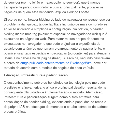
do servidor (com o leilão em execução no servidor), que é menos
transparente para o comprador e busca, principalmente, proteger os
negócios de quem está vendendo, explica Rodrigo Lobato.
Direto ao ponto: header bidding do lado do navegador consegue resolver
o problema da liquidez, já que facilita a inclusão de mais compradores
ao leilão unificado e simplifica a configuração. Na prática, o header
bidding insere uma tag javascript especial no navegador da web que é
executado na página da web. Para evitar muitos scripts de terceiros
executados no navegador, o que pode prejudicar a experiência do
usuário com anúncios que tornam o carregamento da página lento, é
possível usar tags especiais empacotadas (ou contêiner) para atenuar a
latência no cabeçalho da página (head). A escolha, segundo descrevem
autores do
artigo publicado anteriormente no ExchangeWire
, deve ser
tomada de acordo com o modelo de negócio de cada veículo.
Educação, infraestrutura e padronização
O desconhecimento sobre os benefícios da tecnologia pelo mercado
brasileiro e latino-americano ainda é o principal desafio, resultando na
consequente dificuldade de implementação do modelo. Além disso,
infraestrutura e padronização surgem como outros entraves para
consolidação do header bidding, evidenciando o papel das ad techs e
do próprio IAB na educação do mercado e estabelecimento de padrões
e boas práticas.