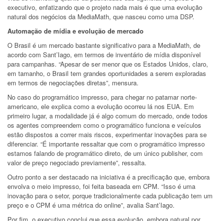
executivo, enfatizando que o projeto nada mais é que uma evolução
natural dos negócios da MediaMath, que nasceu como uma DSP.
Automação de mídia e evolução de mercado
O Brasil é um mercado bastante significativo para a MediaMath, de
acordo com Sant’Iago, em termos de inventário de mídia disponível
para campanhas. “Apesar de ser menor que os Estados Unidos, claro,
em tamanho, o Brasil tem grandes oportunidades a serem exploradas
em termos de negociações diretas”, mensura.
No caso do programático impresso, para chegar no patamar norte-
americano, ele explica como a evolução ocorreu lá nos EUA. Em
primeiro lugar, a modalidade já é algo comum do mercado, onde todos
os agentes compreendem como o programático funciona e veículos
estão dispostos a correr mais riscos, experimentar inovações para se
diferenciar. “É importante ressaltar que com o programático impresso
estamos falando de programático direto, de um único publisher, com
valor de preço negociado previamente”, ressalta.
Outro ponto a ser destacado na iniciativa é a precificação que, embora
envolva o meio impresso, foi feita baseada em CPM. “Isso é uma
inovação para o setor, porque tradicionalmente cada publicação tem um
preço e o CPM é uma métrica do online”, avalia Sant’Iago.
Por fim, o executivo conclui que essa evolução, embora natural por