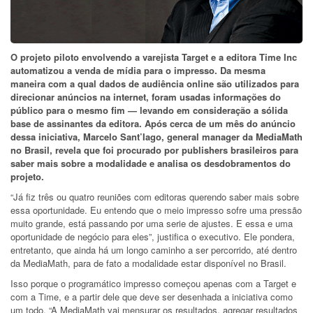
O projeto piloto envolvendo a varejista Target e a editora Time Inc
automatizou a venda de mídia para o impresso. Da mesma
maneira com a qual dados de audiência online são utilizados para
direcionar anúncios na internet, foram usadas informações do
público para o mesmo fim — levando em consideração a sólida
base de assinantes da editora. Após cerca de um mês do anúncio
dessa iniciativa, Marcelo Sant’Iago, general manager da MediaMath
no Brasil, revela que foi procurado por publishers brasileiros para
saber mais sobre a modalidade e analisa os desdobramentos do
projeto.
“Já fiz três ou quatro reuniões com editoras querendo saber mais sobre
essa oportunidade. Eu entendo que o meio impresso sofre uma pressão
muito grande, está passando por uma serie de ajustes. E essa e uma
oportunidade de negócio para eles”, justifica o executivo. Ele pondera,
entretanto, que ainda há um longo caminho a ser percorrido, até dentro
da MediaMath, para de fato a modalidade estar disponível no Brasil.
Isso porque o programático impresso começou apenas com a Target e
com a Time, e a partir dele que deve ser desenhada a iniciativa como
um todo. “A MediaMath vai mensurar os resultados, agregar resultados