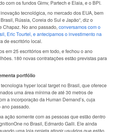
do com os fundos Gimv, Partech e Elaia, e o BPI.
na inovação tecnológica, no mercado dos EUA, bem
rasil, Rússia, Coreia do Sul e Japão”, diz o
rre Chapaz. No ano passado,
conversamos com o
il, Eric Tourtel, e antecipamos o investimento na
a de escritório local.
s em 25 escritórios em todo, e fechou o ano
hões. 180 novas contratações estão previstas para
ementa portfólio
 tecnologia hyper local target no Brasil, que oferece
ionados uma área mínima de até 30 metros de
a com a incorporação da Human Demand’s, cuja
o ano passado.
uma ação somente com as pessoas que estão dentro
IgnitionOne no Brasil, Edmardo Galli. Ele ainda
uando uma loja projeta atingir usuários que estão