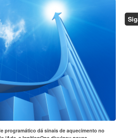
Sig
e programático dá sinais de aquecimento no
do iAds, a IgnitionOne divulgou novas