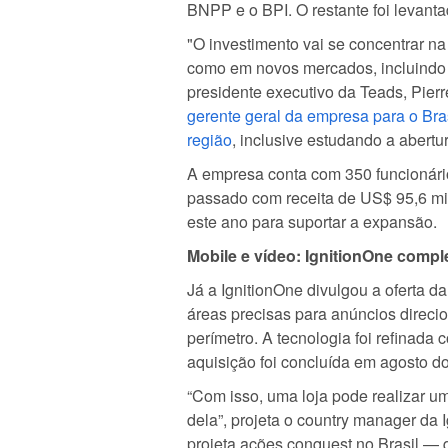
BNPP e o BPI. O restante foi levanta
"O investimento vai se concentrar 
como em novos mercados, incluindo B
presidente executivo da Teads, Pie
gerente geral da empresa para o Bras
região
, inclusive estudando a abertur
A empresa conta com 350 funcionário
passado com receita de US$ 95,6 mil
este ano para suportar a expansão.
Mobile e vídeo: IgnitionOne compl
Já a IgnitionOne divulgou a oferta da
áreas precisas para anúncios direc
perímetro. A tecnologia foi refinad
aquisição foi concluída em agosto d
“Com isso, uma loja pode realizar 
dela”, projeta o country manager da 
projeta ações conquest no Brasil — q