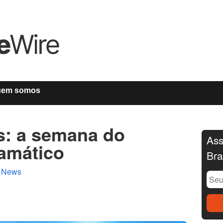
uem somos
as: a semana do
Ass
amático
Bra
n
News