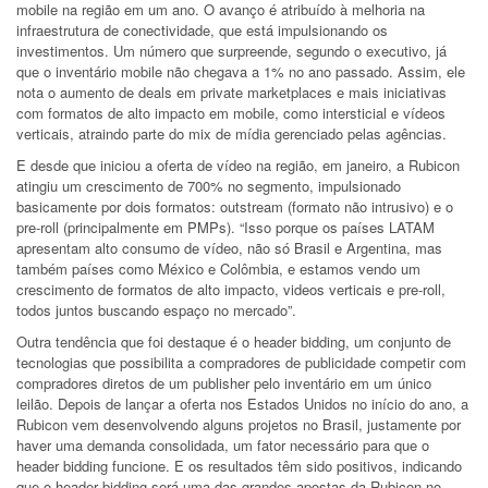
mobile na região em um ano. O avanço é atribuído à melhoria na
infraestrutura de conectividade, que está impulsionando os
investimentos. Um número que surpreende, segundo o executivo, já
que o inventário mobile não chegava a 1% no ano passado. Assim, ele
nota o aumento de deals em private marketplaces e mais iniciativas
com formatos de alto impacto em mobile, como intersticial e vídeos
verticais, atraindo parte do mix de mídia gerenciado pelas agências.
E desde que iniciou a oferta de vídeo na região, em janeiro, a Rubicon
atingiu um crescimento de 700% no segmento, impulsionado
basicamente por dois formatos: outstream (formato não intrusivo) e o
pre-roll (principalmente em PMPs). “Isso porque os países LATAM
apresentam alto consumo de vídeo, não só Brasil e Argentina, mas
também países como México e Colômbia, e estamos vendo um
crescimento de formatos de alto impacto, videos verticais e pre-roll,
todos juntos buscando espaço no mercado”.
Outra tendência que foi destaque é o header bidding, um conjunto de
tecnologias que possibilita a compradores de publicidade competir com
compradores diretos de um publisher pelo inventário em um único
leilão. Depois de lançar a oferta nos Estados Unidos no início do ano, a
Rubicon vem desenvolvendo alguns projetos no Brasil, justamente por
haver uma demanda consolidada, um fator necessário para que o
header bidding funcione. E os resultados têm sido positivos, indicando
que o header bidding será uma das grandes apostas da Rubicon no