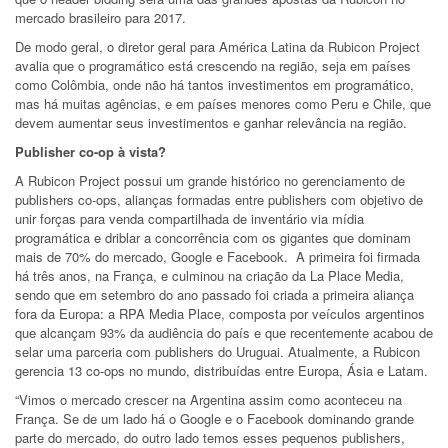
mercado brasileiro para 2017.
De modo geral, o
diretor geral para América Latina da Rubicon Project
avalia que o programático está crescendo na região, seja em países
como Colômbia, onde não há tantos investimentos em programático,
mas há muitas agências, e em países menores como Peru e Chile, que
devem aumentar seus investimentos e ganh
ar relevância na região.
Publisher co-op à vista?
A Rubicon Project possui um grande histórico no gerenciamento de
publishers co-ops, alianças formadas entre publishers com objetivo de
unir forças para venda compartilhada de inventário via mídia
programática e driblar a concorrência com os gigantes que dominam
mais de 70% do mercado, Google e Facebook.
A primeira foi firmada
há três anos, na França, e culminou na criação da La Place Media,
sendo que em setembro do ano passado foi criada a primeira aliança
fora da Europa: a RPA Media Place, composta por veículos argentinos
que alcançam 93% da audiência do país e que recentemente acabou de
selar uma parceria com publishers do Uruguai. Atualmente, a Rubicon
gerencia 13 co-ops no mundo, distribuídas entre Europa, Ásia e Latam.
“Vimos o mercado crescer na Argentina assim como aconteceu na
França. Se de um lado há o Google e o Facebook dominando grande
parte do mercado, do outro lado temos esses pequenos publishers,