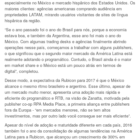
especialmente no México e mercado hispânico dos Estados Unidos. Os
maiores clientes: agências americanas comprando audiência em
propriedades LATAM, mirando usuários visitantes de sites de língua
hispânica da região.
“Se o ano passado foi o ano do Brasil para nós, porque a economia
estava boa, e também da Argentina, esse ano foi mais o ano do
México. Com algumas trading desks e agências finalmente abrindo
operações nesse país, começamos a trabalhar com alguns publishers,
o que significou que o segundo maior mercado da América Latina está
realmente adotando o programático. Contudo, o Brasil ainda é o maior
em market share e o México está um pouco atrás em termos de
digital”, completou.
Desse modo, a expectativa da Rubicon para 2017 é que o México
alcance o mesmo ritmo brasileiro e argentino. Esse último, apesar de
um mercado muito menor, apresenta uma adoção mais rápida e
eficiente do programático e RTB, na visão de Zanatta, motivada pela
publisher co-op RPA Media Place, a primeira aliança entre publishers
fora da Europa - “em mercados menores, não se tem altos
investimentos, mas por outro lado você consegue ser mais eficiente”.
Apesar do nível de adoção e maturidade diferente em cada país, 2016
também foi o ano da consolidação de algumas tendências na América
Latina para a Rubicon, que alcançou um crescimento de 300% em