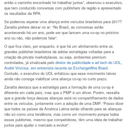
então o caminho encontrado foi trabalhar juntos”, observou o executivo,
que tem conduzido conversas com publishers da região e apresentado
os resultados da RPA.
Se podemos esperar uma aliança entre veículos brasileiros para 2017?
Zanatta prefere deixar no ar: “No Brasil, as conversas estão
acontecendo há um ano, pode ser que lancem uma co-op no próximo
ano ou não, não podemos falar”.
O que fica claro, por enquanto, é que há um alinhamento entre os
grandes publisher brasileiros de adotar estratégias voltadas para a
criação de private marketplaces, ou seja, ambientes premium
controlados, já sinalizada pelo
diretor de publicidade e ad tech do UOL,
André Vinícius, em entrevista recente ao ExchangeWire Brasil
.
Contudo, o executivo do UOL enfatizou que esse movimento talvez
ainda não consiga viabilizar uma aliança co-op no curto prazo.
Zanatta destaca que a estratégia para a formação de uma co-op é
diferente em cada país, mas que o PMP é um driver. Porém, ressalta
que a grande força dessas alianças está no compartilhamento de dados
entre os veículos, juntamente com a adoção de uma DMP.
“Posso dizer
que todos os países da América Latina estão olhando para as alianças
não só como uma tendência, mas como um movimento porque todos
esses publishes, mesmo que competidores, têm uma ideia de trabalhar
juntos para ajudar o mercado a evoluir”.