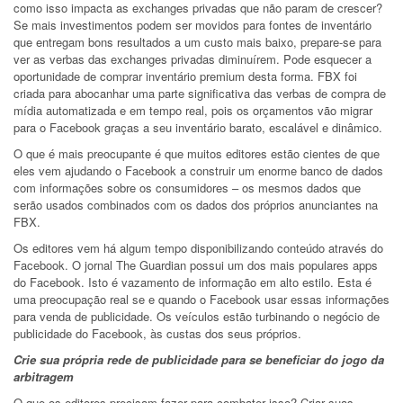
como isso impacta as exchanges privadas que não param de crescer?
Se mais investimentos podem ser movidos para fontes de inventário
que entregam bons resultados a um custo mais baixo, prepare-se para
ver as verbas das exchanges privadas diminuírem. Pode esquecer a
oportunidade de comprar inventário premium desta forma. FBX foi
criada para abocanhar uma parte significativa das verbas de compra de
mídia automatizada e em tempo real, pois os orçamentos vão migrar
para o Facebook graças a seu inventário barato, escalável e dinâmico.
O que é mais preocupante é que muitos editores estão cientes de que
eles vem ajudando o Facebook a construir um enorme banco de dados
com informações sobre os consumidores – os mesmos dados que
serão usados combinados com os dados dos próprios anunciantes na
FBX.
Os editores vem há algum tempo disponibilizando conteúdo através do
Facebook. O jornal The Guardian possui um dos mais populares apps
do Facebook. Isto é vazamento de informação em alto estilo. Esta é
uma preocupação real se e quando o Facebook usar essas informações
para venda de publicidade. Os veículos estão turbinando o negócio de
publicidade do Facebook, às custas dos seus próprios.
Crie sua própria rede de publicidade para se beneficiar do jogo da
arbitragem
O que os editores precisam fazer para combater isso? Criar suas