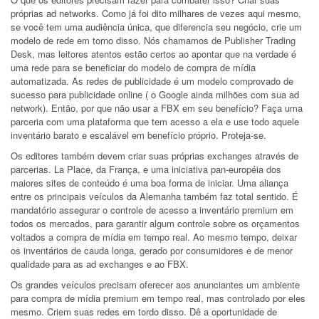
próprias ad networks. Como já foi dito milhares de vezes aqui mesmo,
se você tem uma audiência única, que diferencia seu negócio, crie um
modelo de rede em torno disso. Nós chamamos de Publisher Trading
Desk, mas leitores atentos estão certos ao apontar que na verdade é
uma rede para se beneficiar do modelo de compra de mídia
automatizada. As redes de publicidade é um modelo comprovado de
sucesso para publicidade online ( o Google ainda milhões com sua ad
network). Então, por que não usar a FBX em seu benefício? Faça uma
parceria com uma plataforma que tem acesso a ela e use todo aquele
inventário barato e escalável em benefício próprio. Proteja-se.
Os editores também devem criar suas próprias exchanges através de
parcerias. La Place, da França, e uma iniciativa pan-européia dos
maiores sites de conteúdo é uma boa forma de iniciar. Uma aliança
entre os principais veículos da Alemanha também faz total sentido. É
mandatório assegurar o controle de acesso a inventário premium em
todos os mercados, para garantir algum controle sobre os orçamentos
voltados a compra de mídia em tempo real. Ao mesmo tempo, deixar
os inventários de cauda longa, gerado por consumidores e de menor
qualidade para as ad exchanges e ao FBX.
Os grandes veículos precisam oferecer aos anunciantes um ambiente
para compra de mídia premium em tempo real, mas controlado por eles
mesmo. Criem suas redes em tordo disso. Dê a oportunidade de