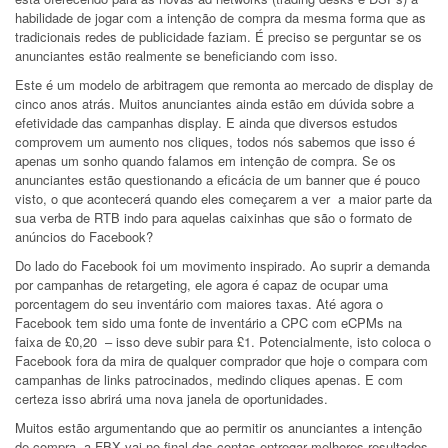
habilidade de jogar com a intenção de compra da mesma forma que as
tradicionais redes de publicidade faziam. É preciso se perguntar se os
anunciantes estão realmente se beneficiando com isso.
Este é um modelo de arbitragem que remonta ao mercado de display de
cinco anos atrás. Muitos anunciantes ainda estão em dúvida sobre a
efetividade das campanhas display. E ainda que diversos estudos
comprovem um aumento nos cliques, todos nós sabemos que isso é
apenas um sonho quando falamos em intenção de compra. Se os
anunciantes estão questionando a eficácia de um banner que é pouco
visto, o que acontecerá quando eles começarem a ver a maior parte da
sua verba de RTB indo para aquelas caixinhas que são o formato de
anúncios do Facebook?
Do lado do Facebook foi um movimento inspirado. Ao suprir a demanda
por campanhas de retargeting, ele agora é capaz de ocupar uma
porcentagem do seu inventário com maiores taxas. Até agora o
Facebook tem sido uma fonte de inventário a CPC com eCPMs na
faixa de £0,20 – isso deve subir para £1. Potencialmente, isto coloca o
Facebook fora da mira de qualquer comprador que hoje o compara com
campanhas de links patrocinados, medindo cliques apenas. E com
certeza isso abrirá uma nova janela de oportunidades.
Muitos estão argumentando que ao permitir os anunciantes a intenção
de compra, a FBX vai no final das contas entregar melhores resultados.