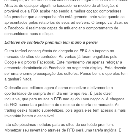
Através de qualquer algoritmo baseado no modelo de atribuição, é
provável que a FBX acabe não sendo a melhor opção: compradores
irão perceber que a campanha não está gerando tanto valor quanto os
apresentados pelos relatórios de seus ad servers. O tempo vai dizer, se
o Facebook é realmente capaz de influenciar o comportamento de
consumidores após o clique.
Editores de conteúdo premium tem muito a perder
Outra terrível consequência da chegada da FBX é o impacto no
mercado de sites de conteúdo. As verbas já foram engolidas pelo
Google e o próprio Facebook. Este movimento vai apenas reforçar a
crescente dominância do Facebook no segmento display. Esta deveria
ser uma enorme preocupação dos editores. Pense bem, o que eles tem
a ganhar? Nada.
O desafio aos editores agora é como monetizar efetivamente a
oportunidade de compra de mídia em tempo real. É justo dizer,
inclusive, que para muitos o RTB não ajudou seu negócio. A chegada
da FBX aumenta o problema de excesso de oferta no mercado. As
trading desks ficarão super-felizes, pois agora eles tem acesso a mais
inventário barato e escalável.
Isto são péssimas notícias para os sites de conteúdo premium.
Monetizar seu inventário através de RTB será uma tarefa inglória. E