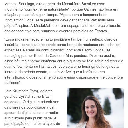
Marcelo Sant'Iago, diretor geral da MediaMath Brasil,vê esse
movimento "com extrema naturalidade", porque Cannes não foca em
criação apenas há algum tempo. "Agora com o lançamento do
Innovantion Lions, esta presenca deve ganhar cada vez mais vida
própria", opina. A MediaMath tem um espaço na croisette pelo terceiro
ano consecutivo para reuniões e eventos paralelos ao Festival.
“Essa movimentação é muito positiva e também um reflexo claro da
indústria: tecnologia crescendo como forma de mudança em todos os
expertises e áreas da comunicação”, comenta Pedro Gonçalves,
managing partner Brasil da Cadreon. Mas pondera: “Mesmo assim,
ainda há uma enorme distância entre o quanto se fala sobre ad tech e o
quanto realmente se faz: talvez isso seja uma herança de longa data
inerente do próprio evento, mas é visível que a Indústria tem
intensificado o questionamento sobre essa disparidade entre conceito e
realidade”.
Lara Krumholz (foto), gerente
geral da DynAdmic no Brasil,
concorda. “O digital e adtech são
os pilares da publicidade atual,
apesar do digital ainda ser muito
subutilizado pela publicidade. A
participação de muitos players de