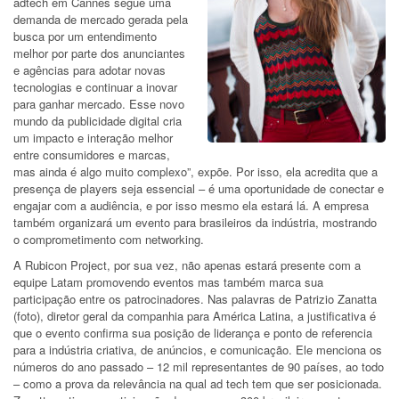
adtech em Cannes segue uma
demanda de mercado gerada pela
busca por um entendimento
melhor por parte dos anunciantes
e agências para adotar novas
tecnologias e continuar a inovar
para ganhar mercado. Esse novo
mundo da publicidade digital cria
um impacto e interação melhor
entre consumidores e marcas,
mas ainda é algo muito complexo”, expõe. Por isso, ela acredita que a
presença de players seja essencial – é uma oportunidade de conectar e
engajar com a audiência, e por isso mesmo ela estará lá. A empresa
também organizará um evento para brasileiros da indústria, mostrando
o comprometimento com networking.
A Rubicon Project, por sua vez, não apenas estará presente com a
equipe Latam promovendo eventos mas também marca sua
participação entre os patrocinadores. Nas palavras de Patrizio Zanatta
(foto), diretor geral da companhia para América Latina, a justificativa é
que o evento confirma sua posição de liderança e ponto de referencia
para a indústria criativa, de anúncios, e comunicação. Ele menciona os
números do ano passado – 12 mil representantes de 90 países, ao todo
– como a prova da relevância na qual ad tech tem que ser posicionada.