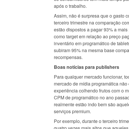
após o trabalho.
Assim, não é surpresa que o gasto 
terceiro trimestre na comparação com
estão dispostos a pagar 93% a mais
como target em relação ao preço pag
inventário em programático de table
subiram 95% na mesma base comparat
recompensas.
Boas notícias para publishers
Para qualquer mercado funcionar, tod
mercado de mídia programática não 
experiência colhendo frutos com o 
CPM de programático no ano passado
realmente estão indo bem são aqu
serviços premium.
Por exemplo, durante o terceiro tri
quatro vezes mais altos que aqueles