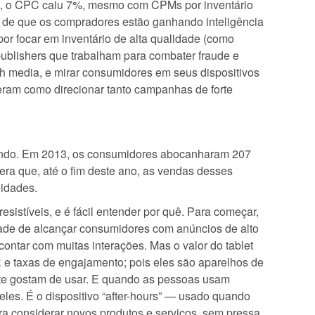
a, o CPC caiu 7%, mesmo com CPMs por inventário
de que os compradores estão ganhando inteligência
or focar em inventário de alta qualidade (como
publishers que trabalham para combater fraude e
ich media, e mirar consumidores em seus dispositivos
eram como direcionar tanto campanhas de forte
ando. Em 2013, os consumidores abocanharam 207
era que, até o fim deste ano, as vendas desses
nidades.
esistíveis, e é fácil entender por quê. Para começar,
idade de alcançar consumidores com anúncios de alto
ontar com muitas interações. Mas o valor do tablet
 e taxas de engajamento; pois eles são aparelhos de
te gostam de usar. E quando as pessoas usam
 eles. É o dispositivo “after-hours” — usado quando
a considerar novos produtos e serviços, sem pressa,