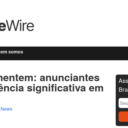
uem somos
entem: anunciantes
Ass
ncia significativa em
Bra
n
News