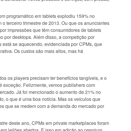
com programático em tablets explodiu 159% no
 o terceiro trimestre de 2013. Ou que os anunciantes
 por impressões que têm consumidores de tablets
o por desktops. Além disso, a competição por
ts está se aquecendo, evidenciada por CPMs, que
iva. Os custos são mais altos, mas há
os os players precisam ter benefícios tangíveis, e o
é exceção. Felizmente, vemos publishers com
mercado. Já foi mencionado o aumento de 21% no
, o que é uma boa notícia. Mas os veículos que
eles que se medem com a demanda do mercado por
mestre deste ano, CPMs em private marketplaces foram
 em leilões abertos. E isso em adição ao premium