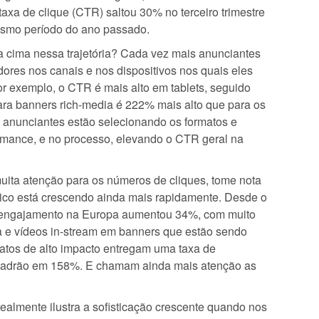
taxa de clique (CTR) saltou 30% no terceiro trimestre
smo período do ano passado.
 cima nessa trajetória? Cada vez mais anunciantes
ores nos canais e nos dispositivos nos quais eles
or exemplo, o CTR é mais alto em tablets, seguido
ara banners rich-media é 222% mais alto que para os
 anunciantes estão selecionando os formatos e
rmance, e no processo, elevando o CTR geral na
uita atenção para os números de cliques, tome nota
co está crescendo ainda mais rapidamente. Desde o
 de engajamento na Europa aumentou 34%, com muito
 e vídeos in-stream em banners que estão sendo
atos de alto impacto entregam uma taxa de
padrão em 158%. E chamam ainda mais atenção as
ealmente ilustra a sofisticação crescente quando nos