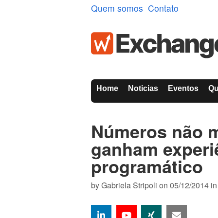
Quem somos
Contato
Home
Noticias
Eventos
Q
Números não m
ganham experiê
programático
by
Gabriela Stripoli
on 05/12/2014 i