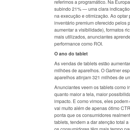
referimos a programático. Na Europ
subindo 21% — uma clara indicação 
na execução e otimização. Ao optar p
inventário premium oferecido pelos 
aumentar a visibilidade), formatos r
mais utilizados, anunciantes aprend
performance como ROI.
O ano do tablet
As vendas de tablets estão aument
milhões de aparelhos. O Gartner esp
aparelhos atinjam 321 milhões de u
Anunciantes veem os tablets como irr
quanto maior a tela, maior possibil
impacto. E como vimos, eles podem c
vai muito além de apenas ótimo CTR
ponta que os consumidores realmen
tablets, tendem a dar atenção total a
os consumidores têm mais tempo par