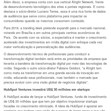
Além disso, a empresa conta com sua vertical Alright Network, frente
de desenvolvimento tecnológico dos sites e portais regionais. E como
destaca o sócio-diretor Luciano Terres, essa é uma rica fonte de dados
de audiência que serve como plataforma para impactar os
consumidores quando os mesmos consomem conteúdo.
Para 2019, a tranding desk pretende expandir para o mercado nacional,
mirando em Brasília e em outros principais centros econômicos do
País. De acordo com os sócios, a expectativa é manter o crescimento
acelerado dos investimentos em mídia digital com enfoque cada vez
maior verticalização e personalização das audiências.
O desenvolvimento técnico de profissionais para conduzir a
transformação digital também está entre as prioridades da empresa que
levanta a bandeira da transformação digital por meio das tecnologias de
mídia. Segundo o outro sócio-diretor Fabiano Goldoni, "a Alright tem
como meta se transformar em uma grande escola da inovação em
mídia, educando seus profissionais, mas também o mercado que
precisa evoluir com uma visão global de negócios digitais".
HubSpot Ventures investirá US$ 30 milhões em startups
A HubSpot acaba de lançar a HubSpot Ventures, fundo de investimento
de US$ 30 milhões que que tem por objetivo impulsionar startups
focadas no crescimento otimizado. A ideia da HubSpot é apostar em
negócios que tenham uma visão de sucesso de longo prazo e que vão