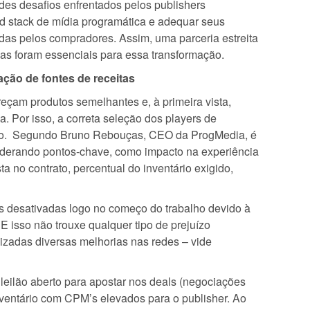
es desafios enfrentados pelos publishers
d stack de mídia programática e adequar seus
das pelos compradores. Assim, uma parceria estreita
as foram essenciais para essa transformação.
ação de fontes de receitas
reçam produtos semelhantes e, à primeira vista,
a. Por isso, a correta seleção dos players de
sso. Segundo Bruno Rebouças, CEO da ProgMedia, é
siderando pontos-chave, como impacto na experiência
ta no contrato, percentual do inventário exigido,
s desativadas logo no começo do trabalho devido à
 E isso não trouxe qualquer tipo de prejuízo
alizadas diversas melhorias nas redes – vide
o leilão aberto para apostar nos deals (negociações
nventário com CPM’s elevados para o publisher. Ao