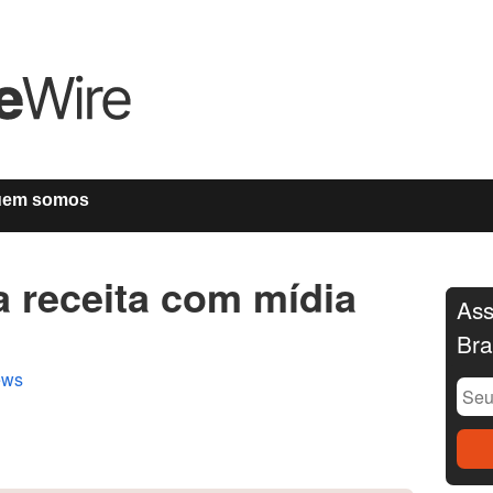
uem somos
a receita com mídia
Ass
Bra
ews